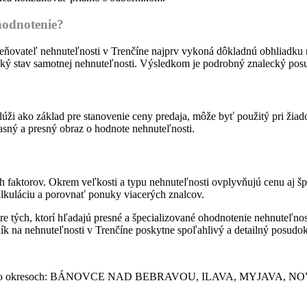
hodnotenie?
ňovateľ nehnuteľnosti v Trenčíne najprv vykoná dôkladnú obhliadku ne
cký stav samotnej nehnuteľnosti. Výsledkom je podrobný znalecký po
ži ako základ pre stanovenie ceny predaja, môže byť použitý pri žiad
asný a presný obraz o hodnote nehnuteľnosti.
h faktorov. Okrem veľkosti a typu nehnuteľnosti ovplyvňujú cenu aj špe
lkuláciu a porovnať ponuky viacerých znalcov.
e tých, ktorí hľadajú presné a špecializované ohodnotenie nehnuteľnost
ník na nehnuteľnosti v Trenčíne poskytne spoľahlivý a detailný posudok
v týchto okresoch: BÁNOVCE NAD BEBRAVOU, ILAVA, MYJA