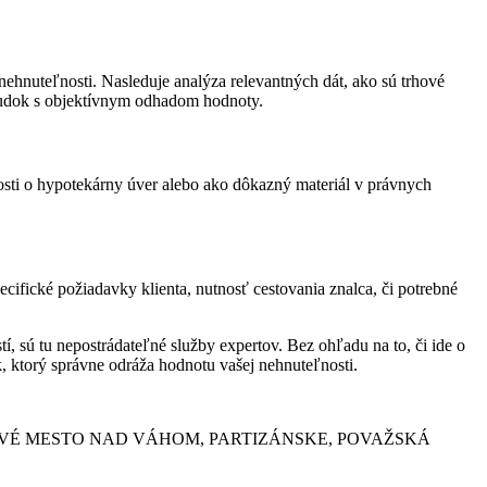
hnuteľnosti. Nasleduje analýza relevantných dát, ako sú trhové
sudok s objektívnym odhadom hodnoty.
osti o hypotekárny úver alebo ako dôkazný materiál v právnych
cifické požiadavky klienta, nutnosť cestovania znalca, či potrebné
í, sú tu nepostrádateľné služby expertov. Bez ohľadu na to, či ide o
, ktorý správne odráža hodnotu vašej nehnuteľnosti.
VA, NOVÉ MESTO NAD VÁHOM, PARTIZÁNSKE, POVAŽSKÁ