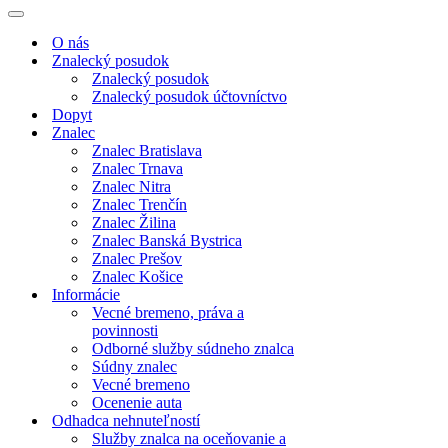
Menu
navigácie
Menu
navigácie
O nás
Znalecký posudok
Znalecký posudok
Znalecký posudok účtovníctvo
Dopyt
Znalec
Znalec Bratislava
Znalec Trnava
Znalec Nitra
Znalec Trenčín
Znalec Žilina
Znalec Banská Bystrica
Znalec Prešov
Znalec Košice
Informácie
Vecné bremeno, práva a
povinnosti
Odborné služby súdneho znalca
Súdny znalec
Vecné bremeno
Ocenenie auta
Odhadca nehnuteľností
Služby znalca na oceňovanie a