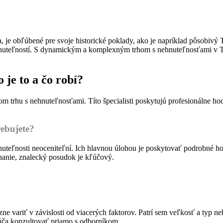
je obľúbené pre svoje historické poklady, ako je napríklad pôsobivý 
nehnuteľností. S dynamickým a komplexným trhom s nehnuteľnosťami v T
je to a čo robí?
m trhu s nehnuteľnosťami. Títo špecialisti poskytujú profesionálne hodn
ebujete?
uteľnosti neoceniteľní. Ich hlavnou úlohou je poskytovať podrobné ho
onanie, znalecký posudok je kľúčový.
 variť v závislosti od viacerých faktorov. Patrí sem veľkosť a typ neh
úča konzultovať priamo s odborníkom.