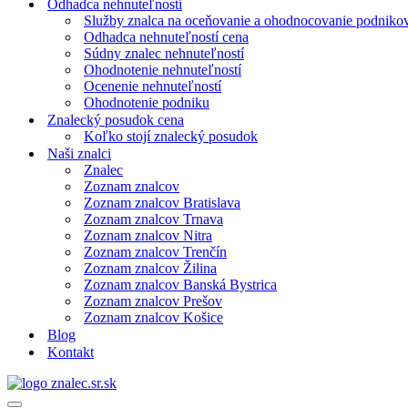
Odhadca nehnuteľností
Služby znalca na oceňovanie a ohodnocovanie podniko
Odhadca nehnuteľností cena
Súdny znalec nehnuteľností
Ohodnotenie nehnuteľností
Ocenenie nehnuteľností
Ohodnotenie podniku
Znalecký posudok cena
Koľko stojí znalecký posudok
Naši znalci
Znalec
Zoznam znalcov
Zoznam znalcov Bratislava
Zoznam znalcov Trnava
Zoznam znalcov Nitra
Zoznam znalcov Trenčín
Zoznam znalcov Žilina
Zoznam znalcov Banská Bystrica
Zoznam znalcov Prešov
Zoznam znalcov Košice
Blog
Kontakt