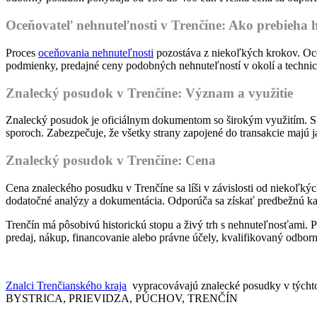
Oceňovateľ nehnuteľnosti v Trenčíne: Ako prebieha 
Proces
oceňovania nehnuteľnosti
pozostáva z niekoľkých krokov. Oce
podmienky, predajné ceny podobných nehnuteľností v okolí a techni
Znalecký posudok v Trenčíne: Význam a využitie
Znalecký posudok je oficiálnym dokumentom so širokým využitím. Slú
sporoch. Zabezpečuje, že všetky strany zapojené do transakcie majú j
Znalecký posudok v Trenčíne: Cena
Cena znaleckého posudku v Trenčíne sa líši v závislosti od niekoľkýc
dodatočné analýzy a dokumentácia. Odporúča sa získať predbežnú ka
Trenčín má pôsobivú historickú stopu a živý trh s nehnuteľnosťami. Pr
predaj, nákup, financovanie alebo právne účely, kvalifikovaný odbor
Znalci Trenčianského kraja
vypracovávajú znalecké posudky 
BYSTRICA, PRIEVIDZA, PÚCHOV, TRENČÍN