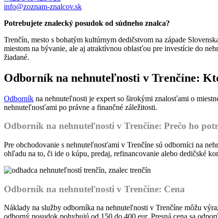
info@zoznam-znalcov.sk
Potrebujete znalecký posudok od súdneho znalca?
Trenčín, mesto s bohatým kultúrnym dedičstvom na západe Slovenska, 
miestom na bývanie, ale aj atraktívnou oblasťou pre investície do 
žiadané.
Odborník na nehnuteľnosti v Trenčíne: Kto 
Odborník
na nehnuteľnosti je expert so širokými znalosťami o miestno
nehnuteľnosťami po právne a finančné záležitosti.
Odborník na nehnuteľnosti v Trenčíne: Prečo ho potr
Pre obchodovanie s nehnuteľnosťami v Trenčíne sú odborníci na nehn
ohľadu na to, či ide o kúpu, predaj, refinancovanie alebo dedičské k
Odborník na nehnuteľnosti v Trenčíne: Cena
Náklady na služby odborníka na nehnuteľnosti v Trenčíne môžu výrazne
odborný posudok pohybujú od 150 do 400 eur. Presná cena sa odpor