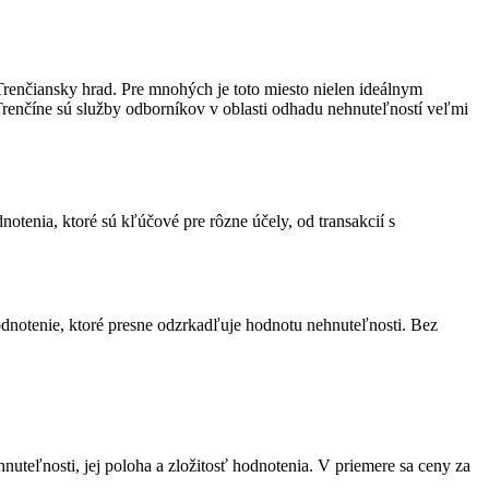
Trenčiansky hrad. Pre mnohých je toto miesto nielen ideálnym
renčíne sú služby odborníkov v oblasti odhadu nehnuteľností veľmi
otenia, ktoré sú kľúčové pre rôzne účely, od transakcií s
dnotenie, ktoré presne odzrkadľuje hodnotu nehnuteľnosti. Bez
nuteľnosti, jej poloha a zložitosť hodnotenia. V priemere sa ceny za