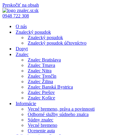
Preskočiť na obsah
0948 722 308
O nás
Znalecký posudok
Znalecký posudok
Znalecký posudok účtovníctvo
Dopyt
Znalec
Znalec Bratislava
Znalec Trnava
Znalec Nitra
Znalec Trenčín
Znalec Žilina
Znalec Banská Bystrica
Znalec Prešov
Znalec Košice
Informácie
Vecné bremeno, práva a povinnosti
Odborné služby súdneho znalca
Súdny znalec
Vecné bremeno
Ocenenie auta