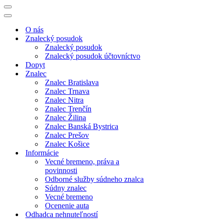
Menu
navigácie
Menu
navigácie
O nás
Znalecký posudok
Znalecký posudok
Znalecký posudok účtovníctvo
Dopyt
Znalec
Znalec Bratislava
Znalec Trnava
Znalec Nitra
Znalec Trenčín
Znalec Žilina
Znalec Banská Bystrica
Znalec Prešov
Znalec Košice
Informácie
Vecné bremeno, práva a
povinnosti
Odborné služby súdneho znalca
Súdny znalec
Vecné bremeno
Ocenenie auta
Odhadca nehnuteľností