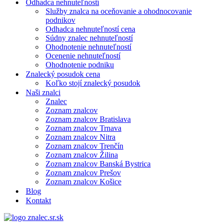
Odhadca nehnuteľností
Služby znalca na oceňovanie a ohodnocovanie
podnikov
Odhadca nehnuteľností cena
Súdny znalec nehnuteľností
Ohodnotenie nehnuteľností
Ocenenie nehnuteľností
Ohodnotenie podniku
Znalecký posudok cena
Koľko stojí znalecký posudok
Naši znalci
Znalec
Zoznam znalcov
Zoznam znalcov Bratislava
Zoznam znalcov Trnava
Zoznam znalcov Nitra
Zoznam znalcov Trenčín
Zoznam znalcov Žilina
Zoznam znalcov Banská Bystrica
Zoznam znalcov Prešov
Zoznam znalcov Košice
Blog
Kontakt