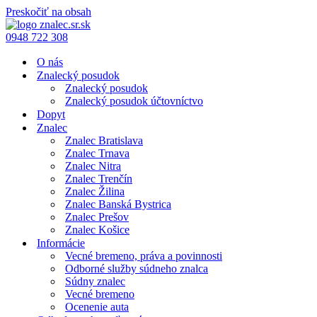
Preskočiť na obsah
0948 722 308
O nás
Znalecký posudok
Znalecký posudok
Znalecký posudok účtovníctvo
Dopyt
Znalec
Znalec Bratislava
Znalec Trnava
Znalec Nitra
Znalec Trenčín
Znalec Žilina
Znalec Banská Bystrica
Znalec Prešov
Znalec Košice
Informácie
Vecné bremeno, práva a povinnosti
Odborné služby súdneho znalca
Súdny znalec
Vecné bremeno
Ocenenie auta