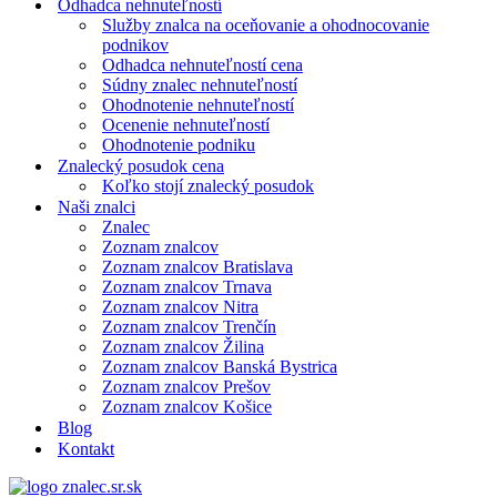
Odhadca nehnuteľností
Služby znalca na oceňovanie a ohodnocovanie
podnikov
Odhadca nehnuteľností cena
Súdny znalec nehnuteľností
Ohodnotenie nehnuteľností
Ocenenie nehnuteľností
Ohodnotenie podniku
Znalecký posudok cena
Koľko stojí znalecký posudok
Naši znalci
Znalec
Zoznam znalcov
Zoznam znalcov Bratislava
Zoznam znalcov Trnava
Zoznam znalcov Nitra
Zoznam znalcov Trenčín
Zoznam znalcov Žilina
Zoznam znalcov Banská Bystrica
Zoznam znalcov Prešov
Zoznam znalcov Košice
Blog
Kontakt