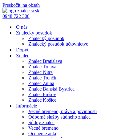
Preskočiť na obsah
0948 722 308
O nás
Znalecký posudok
Znalecký posudok
Znalecký posudok účtovníctvo
Dopyt
Znalec
Znalec Bratislava
Znalec Trnava
Znalec Nitra
Znalec Trenčín
Znalec Žilina
Znalec Banská Bystrica
Znalec Prešov
Znalec Košice
Informácie
Vecné bremeno, práva a povinnosti
Odborné služby súdneho znalca
Súdny znalec
Vecné bremeno
Ocenenie auta