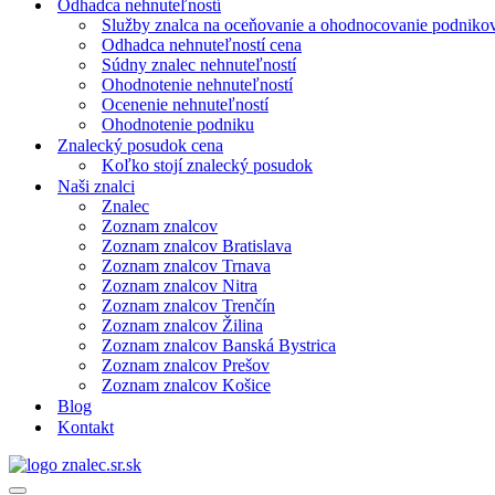
Odhadca nehnuteľností
Služby znalca na oceňovanie a ohodnocovanie podniko
Odhadca nehnuteľností cena
Súdny znalec nehnuteľností
Ohodnotenie nehnuteľností
Ocenenie nehnuteľností
Ohodnotenie podniku
Znalecký posudok cena
Koľko stojí znalecký posudok
Naši znalci
Znalec
Zoznam znalcov
Zoznam znalcov Bratislava
Zoznam znalcov Trnava
Zoznam znalcov Nitra
Zoznam znalcov Trenčín
Zoznam znalcov Žilina
Zoznam znalcov Banská Bystrica
Zoznam znalcov Prešov
Zoznam znalcov Košice
Blog
Kontakt