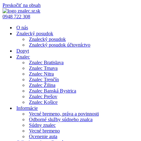
Preskočiť na obsah
0948 722 308
O nás
Znalecký posudok
Znalecký posudok
Znalecký posudok účtovníctvo
Dopyt
Znalec
Znalec Bratislava
Znalec Trnava
Znalec Nitra
Znalec Trenčín
Znalec Žilina
Znalec Banská Bystrica
Znalec Prešov
Znalec Košice
Informácie
Vecné bremeno, práva a povinnosti
Odborné služby súdneho znalca
Súdny znalec
Vecné bremeno
Ocenenie auta