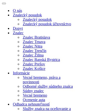
Menu
navigácie
Menu
navigácie
O nás
Znalecký posudok
Znalecký posudok
Znalecký posudok účtovníctvo
Dopyt
Znalec
Znalec Bratislava
Znalec Trnava
Znalec Nitra
Znalec Trenčín
Znalec Žilina
Znalec Banská Bystrica
Znalec Prešov
Znalec Košice
Informácie
Vecné bremeno, práva a
povinnosti
Odborné služby súdneho znalca
Súdny znalec
Vecné bremeno
Ocenenie auta
Odhadca nehnuteľností
Služby znalca na oceňovanie a