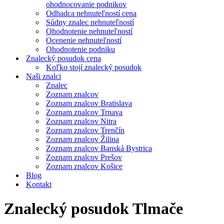
ohodnocovanie podnikov
Odhadca nehnuteľností cena
Súdny znalec nehnuteľností
Ohodnotenie nehnuteľností
Ocenenie nehnuteľností
Ohodnotenie podniku
Znalecký posudok cena
Koľko stojí znalecký posudok
Naši znalci
Znalec
Zoznam znalcov
Zoznam znalcov Bratislava
Zoznam znalcov Trnava
Zoznam znalcov Nitra
Zoznam znalcov Trenčín
Zoznam znalcov Žilina
Zoznam znalcov Banská Bystrica
Zoznam znalcov Prešov
Zoznam znalcov Košice
Blog
Kontakt
Znalecký posudok Tlmače