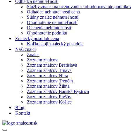
Odhadca nehnuteľností
Služby znalca na oceňovanie a ohodnocovanie podniko
Odhadca nehnuteľností cena
Súdny znalec nehnuteľností
Ohodnotenie nehnuteľností
Ocenenie nehnuteľností
Ohodnotenie podniku
Znalecký posudok cena
Koľko stojí znalecký posudok
Naši znalci
Znalec
Zoznam znalcov
Zoznam znalcov Bratislava
Zoznam znalcov Trnava
Zoznam znalcov Nitra
Zoznam znalcov Trenčín
Zoznam znalcov Žilina
Zoznam znalcov Banská Bystrica
Zoznam znalcov Prešov
Zoznam znalcov Košice
Blog
Kontakt