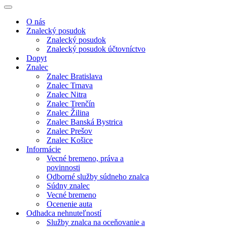
Menu
navigácie
Menu
navigácie
O nás
Znalecký posudok
Znalecký posudok
Znalecký posudok účtovníctvo
Dopyt
Znalec
Znalec Bratislava
Znalec Trnava
Znalec Nitra
Znalec Trenčín
Znalec Žilina
Znalec Banská Bystrica
Znalec Prešov
Znalec Košice
Informácie
Vecné bremeno, práva a
povinnosti
Odborné služby súdneho znalca
Súdny znalec
Vecné bremeno
Ocenenie auta
Odhadca nehnuteľností
Služby znalca na oceňovanie a