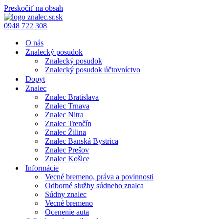
Preskočiť na obsah
0948 722 308
O nás
Znalecký posudok
Znalecký posudok
Znalecký posudok účtovníctvo
Dopyt
Znalec
Znalec Bratislava
Znalec Trnava
Znalec Nitra
Znalec Trenčín
Znalec Žilina
Znalec Banská Bystrica
Znalec Prešov
Znalec Košice
Informácie
Vecné bremeno, práva a povinnosti
Odborné služby súdneho znalca
Súdny znalec
Vecné bremeno
Ocenenie auta