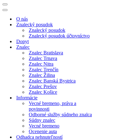
Menu
navigácie
Menu
navigácie
O nás
Znalecký posudok
Znalecký posudok
Znalecký posudok účtovníctvo
Dopyt
Znalec
Znalec Bratislava
Znalec Trnava
Znalec Nitra
Znalec Trenčín
Znalec Žilina
Znalec Banská Bystrica
Znalec Prešov
Znalec Košice
Informácie
Vecné bremeno, práva a
povinnosti
Odborné služby súdneho znalca
Súdny znalec
Vecné bremeno
Ocenenie auta
Odhadca nehnuteľností