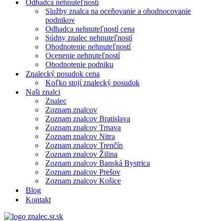
Odhadca nehnuteľností
Služby znalca na oceňovanie a ohodnocovanie
podnikov
Odhadca nehnuteľností cena
Súdny znalec nehnuteľností
Ohodnotenie nehnuteľností
Ocenenie nehnuteľností
Ohodnotenie podniku
Znalecký posudok cena
Koľko stojí znalecký posudok
Naši znalci
Znalec
Zoznam znalcov
Zoznam znalcov Bratislava
Zoznam znalcov Trnava
Zoznam znalcov Nitra
Zoznam znalcov Trenčín
Zoznam znalcov Žilina
Zoznam znalcov Banská Bystrica
Zoznam znalcov Prešov
Zoznam znalcov Košice
Blog
Kontakt