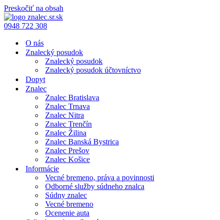
Preskočiť na obsah
0948 722 308
O nás
Znalecký posudok
Znalecký posudok
Znalecký posudok účtovníctvo
Dopyt
Znalec
Znalec Bratislava
Znalec Trnava
Znalec Nitra
Znalec Trenčín
Znalec Žilina
Znalec Banská Bystrica
Znalec Prešov
Znalec Košice
Informácie
Vecné bremeno, práva a povinnosti
Odborné služby súdneho znalca
Súdny znalec
Vecné bremeno
Ocenenie auta