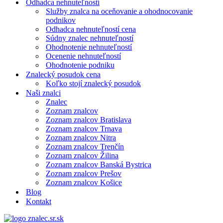
Odhadca nehnuteľností
Služby znalca na oceňovanie a ohodnocovanie
podnikov
Odhadca nehnuteľností cena
Súdny znalec nehnuteľností
Ohodnotenie nehnuteľností
Ocenenie nehnuteľností
Ohodnotenie podniku
Znalecký posudok cena
Koľko stojí znalecký posudok
Naši znalci
Znalec
Zoznam znalcov
Zoznam znalcov Bratislava
Zoznam znalcov Trnava
Zoznam znalcov Nitra
Zoznam znalcov Trenčín
Zoznam znalcov Žilina
Zoznam znalcov Banská Bystrica
Zoznam znalcov Prešov
Zoznam znalcov Košice
Blog
Kontakt