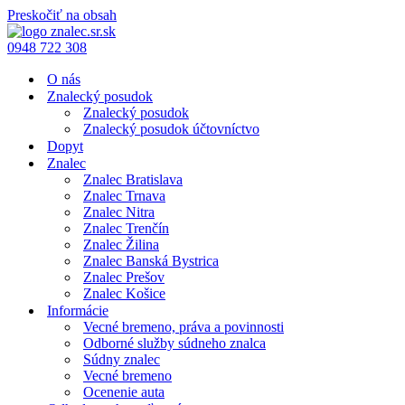
Preskočiť na obsah
0948 722 308
O nás
Znalecký posudok
Znalecký posudok
Znalecký posudok účtovníctvo
Dopyt
Znalec
Znalec Bratislava
Znalec Trnava
Znalec Nitra
Znalec Trenčín
Znalec Žilina
Znalec Banská Bystrica
Znalec Prešov
Znalec Košice
Informácie
Vecné bremeno, práva a povinnosti
Odborné služby súdneho znalca
Súdny znalec
Vecné bremeno
Ocenenie auta