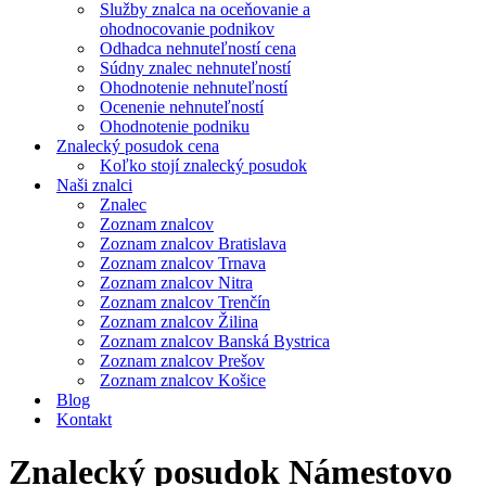
Služby znalca na oceňovanie a
ohodnocovanie podnikov
Odhadca nehnuteľností cena
Súdny znalec nehnuteľností
Ohodnotenie nehnuteľností
Ocenenie nehnuteľností
Ohodnotenie podniku
Znalecký posudok cena
Koľko stojí znalecký posudok
Naši znalci
Znalec
Zoznam znalcov
Zoznam znalcov Bratislava
Zoznam znalcov Trnava
Zoznam znalcov Nitra
Zoznam znalcov Trenčín
Zoznam znalcov Žilina
Zoznam znalcov Banská Bystrica
Zoznam znalcov Prešov
Zoznam znalcov Košice
Blog
Kontakt
Znalecký posudok Námestovo