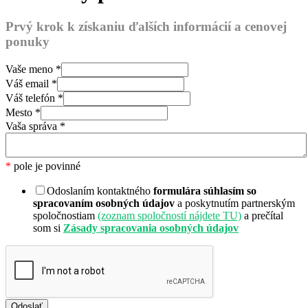
Prvý krok k získaniu ďalších informácií a cenovej
ponuky
Vaše meno
*
Váš email
*
Váš telefón
*
Mesto
*
Vaša správa
*
*
pole je povinné
Odoslaním kontaktného
formulára súhlasím so
spracovaním osobných údajov
a poskytnutím partnerským
spoločnostiam
(zoznam spoločností nájdete TU)
a prečítal
som si
Zásady spracovania osobných údajov
Odoslať