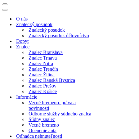
Menu
navigácie
Menu
navigácie
O nás
Znalecký posudok
Znalecký posudok
Znalecký posudok účtovníctvo
Dopyt
Znalec
Znalec Bratislava
Znalec Trnava
Znalec Nitra
Znalec Trenčín
Znalec Žilina
Znalec Banská Bystrica
Znalec Prešov
Znalec Košice
Informácie
Vecné bremeno, práva a
povinnosti
Odborné služby súdneho znalca
Súdny znalec
Vecné bremeno
Ocenenie auta
Odhadca nehnuteľností