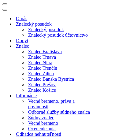
Menu
navigácie
Menu
navigácie
O nás
Znalecký posudok
Znalecký posudok
Znalecký posudok účtovníctvo
Dopyt
Znalec
Znalec Bratislava
Znalec Trnava
Znalec Nitra
Znalec Trenčín
Znalec Žilina
Znalec Banská Bystrica
Znalec Prešov
Znalec Košice
Informácie
Vecné bremeno, práva a
povinnosti
Odborné služby súdneho znalca
Súdny znalec
Vecné bremeno
Ocenenie auta
Odhadca nehnuteľností