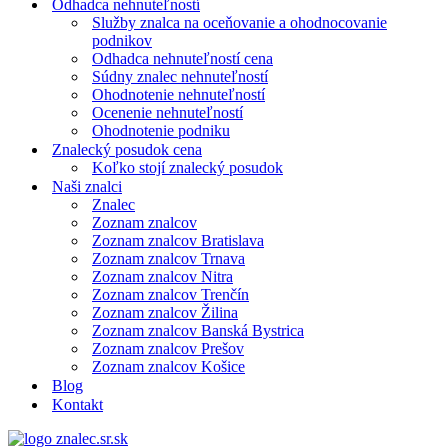
Odhadca nehnuteľností
Služby znalca na oceňovanie a ohodnocovanie
podnikov
Odhadca nehnuteľností cena
Súdny znalec nehnuteľností
Ohodnotenie nehnuteľností
Ocenenie nehnuteľností
Ohodnotenie podniku
Znalecký posudok cena
Koľko stojí znalecký posudok
Naši znalci
Znalec
Zoznam znalcov
Zoznam znalcov Bratislava
Zoznam znalcov Trnava
Zoznam znalcov Nitra
Zoznam znalcov Trenčín
Zoznam znalcov Žilina
Zoznam znalcov Banská Bystrica
Zoznam znalcov Prešov
Zoznam znalcov Košice
Blog
Kontakt