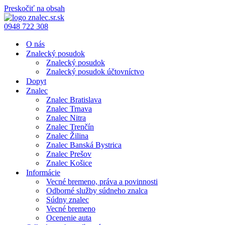
Preskočiť na obsah
0948 722 308
O nás
Znalecký posudok
Znalecký posudok
Znalecký posudok účtovníctvo
Dopyt
Znalec
Znalec Bratislava
Znalec Trnava
Znalec Nitra
Znalec Trenčín
Znalec Žilina
Znalec Banská Bystrica
Znalec Prešov
Znalec Košice
Informácie
Vecné bremeno, práva a povinnosti
Odborné služby súdneho znalca
Súdny znalec
Vecné bremeno
Ocenenie auta