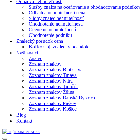
Odhadca nehnuteľností
Služby znalca na oceňovanie a ohodnocovanie podniko
Odhadca nehnuteľností cena
Súdny znalec nehnuteľností
Ohodnotenie nehnuteľností
Ocenenie nehnuteľností
Ohodnotenie podniku
Znalecký posudok cena
Koľko stojí znalecký posudok
Naši znalci
Znalec
Zoznam znalcov
Zoznam znalcov Bratislava
Zoznam znalcov Trnava
Zoznam znalcov Nitra
Zoznam znalcov Trenčín
Zoznam znalcov Žilina
Zoznam znalcov Banská Bystrica
Zoznam znalcov Prešov
Zoznam znalcov Košice
Blog
Kontakt