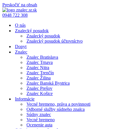
Preskočiť na obsah
0948 722 308
O nás
Znalecký posudok
Znalecký posudok
Znalecký posudok účtovníctvo
Dopyt
Znalec
Znalec Bratislava
Znalec Trnava
Znalec Nitra
Znalec Trenčín
Znalec Žilina
Znalec Banská Bystrica
Znalec Prešov
Znalec Košice
Informácie
Vecné bremeno, práva a povinnosti
Odborné služby súdneho znalca
Súdny znalec
Vecné bremeno
Ocenenie auta