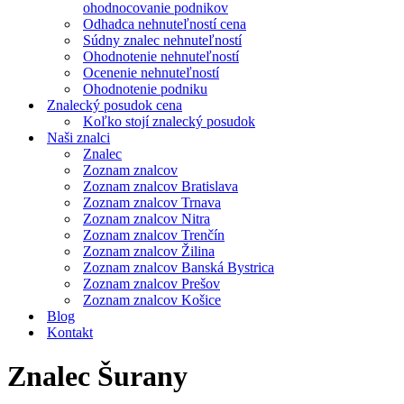
ohodnocovanie podnikov
Odhadca nehnuteľností cena
Súdny znalec nehnuteľností
Ohodnotenie nehnuteľností
Ocenenie nehnuteľností
Ohodnotenie podniku
Znalecký posudok cena
Koľko stojí znalecký posudok
Naši znalci
Znalec
Zoznam znalcov
Zoznam znalcov Bratislava
Zoznam znalcov Trnava
Zoznam znalcov Nitra
Zoznam znalcov Trenčín
Zoznam znalcov Žilina
Zoznam znalcov Banská Bystrica
Zoznam znalcov Prešov
Zoznam znalcov Košice
Blog
Kontakt
Znalec Šurany