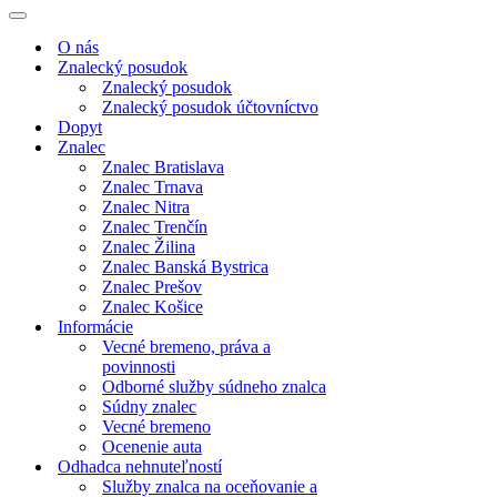
Menu
navigácie
Menu
navigácie
O nás
Znalecký posudok
Znalecký posudok
Znalecký posudok účtovníctvo
Dopyt
Znalec
Znalec Bratislava
Znalec Trnava
Znalec Nitra
Znalec Trenčín
Znalec Žilina
Znalec Banská Bystrica
Znalec Prešov
Znalec Košice
Informácie
Vecné bremeno, práva a
povinnosti
Odborné služby súdneho znalca
Súdny znalec
Vecné bremeno
Ocenenie auta
Odhadca nehnuteľností
Služby znalca na oceňovanie a