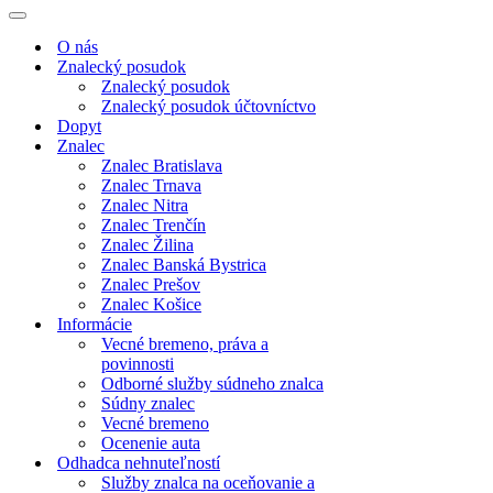
Menu
navigácie
Menu
navigácie
O nás
Znalecký posudok
Znalecký posudok
Znalecký posudok účtovníctvo
Dopyt
Znalec
Znalec Bratislava
Znalec Trnava
Znalec Nitra
Znalec Trenčín
Znalec Žilina
Znalec Banská Bystrica
Znalec Prešov
Znalec Košice
Informácie
Vecné bremeno, práva a
povinnosti
Odborné služby súdneho znalca
Súdny znalec
Vecné bremeno
Ocenenie auta
Odhadca nehnuteľností
Služby znalca na oceňovanie a