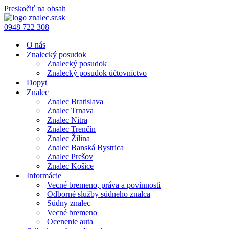
Preskočiť na obsah
0948 722 308
O nás
Znalecký posudok
Znalecký posudok
Znalecký posudok účtovníctvo
Dopyt
Znalec
Znalec Bratislava
Znalec Trnava
Znalec Nitra
Znalec Trenčín
Znalec Žilina
Znalec Banská Bystrica
Znalec Prešov
Znalec Košice
Informácie
Vecné bremeno, práva a povinnosti
Odborné služby súdneho znalca
Súdny znalec
Vecné bremeno
Ocenenie auta