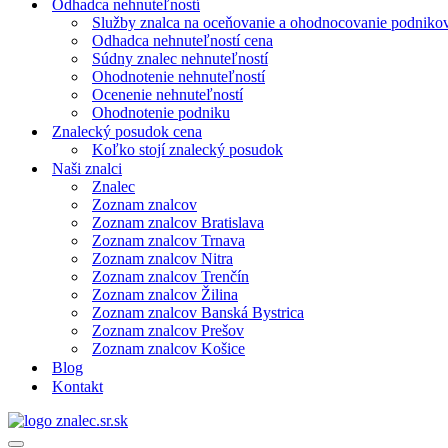
Odhadca nehnuteľností
Služby znalca na oceňovanie a ohodnocovanie podniko
Odhadca nehnuteľností cena
Súdny znalec nehnuteľností
Ohodnotenie nehnuteľností
Ocenenie nehnuteľností
Ohodnotenie podniku
Znalecký posudok cena
Koľko stojí znalecký posudok
Naši znalci
Znalec
Zoznam znalcov
Zoznam znalcov Bratislava
Zoznam znalcov Trnava
Zoznam znalcov Nitra
Zoznam znalcov Trenčín
Zoznam znalcov Žilina
Zoznam znalcov Banská Bystrica
Zoznam znalcov Prešov
Zoznam znalcov Košice
Blog
Kontakt