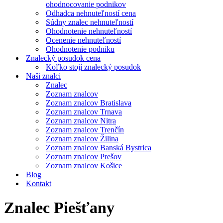
ohodnocovanie podnikov
Odhadca nehnuteľností cena
Súdny znalec nehnuteľností
Ohodnotenie nehnuteľností
Ocenenie nehnuteľností
Ohodnotenie podniku
Znalecký posudok cena
Koľko stojí znalecký posudok
Naši znalci
Znalec
Zoznam znalcov
Zoznam znalcov Bratislava
Zoznam znalcov Trnava
Zoznam znalcov Nitra
Zoznam znalcov Trenčín
Zoznam znalcov Žilina
Zoznam znalcov Banská Bystrica
Zoznam znalcov Prešov
Zoznam znalcov Košice
Blog
Kontakt
Znalec Piešťany