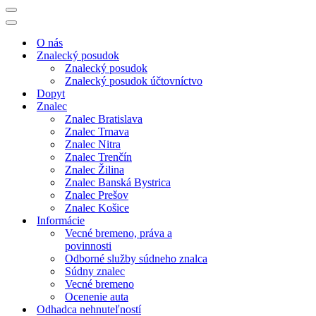
Menu
navigácie
Menu
navigácie
O nás
Znalecký posudok
Znalecký posudok
Znalecký posudok účtovníctvo
Dopyt
Znalec
Znalec Bratislava
Znalec Trnava
Znalec Nitra
Znalec Trenčín
Znalec Žilina
Znalec Banská Bystrica
Znalec Prešov
Znalec Košice
Informácie
Vecné bremeno, práva a
povinnosti
Odborné služby súdneho znalca
Súdny znalec
Vecné bremeno
Ocenenie auta
Odhadca nehnuteľností