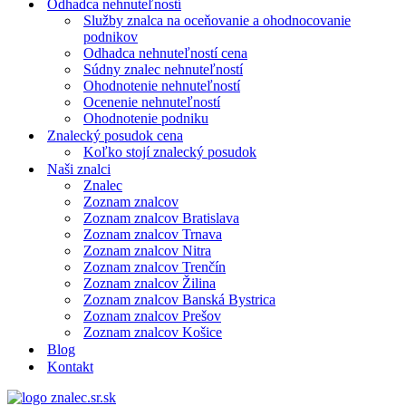
Odhadca nehnuteľností
Služby znalca na oceňovanie a ohodnocovanie
podnikov
Odhadca nehnuteľností cena
Súdny znalec nehnuteľností
Ohodnotenie nehnuteľností
Ocenenie nehnuteľností
Ohodnotenie podniku
Znalecký posudok cena
Koľko stojí znalecký posudok
Naši znalci
Znalec
Zoznam znalcov
Zoznam znalcov Bratislava
Zoznam znalcov Trnava
Zoznam znalcov Nitra
Zoznam znalcov Trenčín
Zoznam znalcov Žilina
Zoznam znalcov Banská Bystrica
Zoznam znalcov Prešov
Zoznam znalcov Košice
Blog
Kontakt