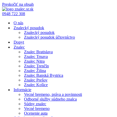
Preskočiť na obsah
0948 722 308
O nás
Znalecký posudok
Znalecký posudok
Znalecký posudok účtovníctvo
Dopyt
Znalec
Znalec Bratislava
Znalec Trnava
Znalec Nitra
Znalec Trenčín
Znalec Žilina
Znalec Banská Bystrica
Znalec Prešov
Znalec Košice
Informácie
Vecné bremeno, práva a povinnosti
Odborné služby súdneho znalca
Súdny znalec
Vecné bremeno
Ocenenie auta