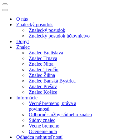
Menu
navigácie
Menu
navigácie
O nás
Znalecký posudok
Znalecký posudok
Znalecký posudok účtovníctvo
Dopyt
Znalec
Znalec Bratislava
Znalec Trnava
Znalec Nitra
Znalec Trenčín
Znalec Žilina
Znalec Banská Bystrica
Znalec Prešov
Znalec Košice
Informácie
Vecné bremeno, práva a
povinnosti
Odborné služby súdneho znalca
Súdny znalec
Vecné bremeno
Ocenenie auta
Odhadca nehnuteľností