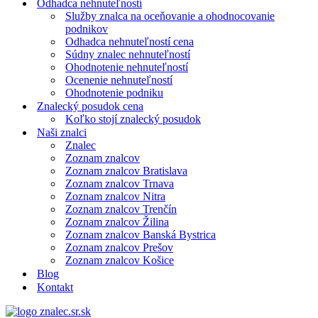
Odhadca nehnuteľností
Služby znalca na oceňovanie a ohodnocovanie
podnikov
Odhadca nehnuteľností cena
Súdny znalec nehnuteľností
Ohodnotenie nehnuteľností
Ocenenie nehnuteľností
Ohodnotenie podniku
Znalecký posudok cena
Koľko stojí znalecký posudok
Naši znalci
Znalec
Zoznam znalcov
Zoznam znalcov Bratislava
Zoznam znalcov Trnava
Zoznam znalcov Nitra
Zoznam znalcov Trenčín
Zoznam znalcov Žilina
Zoznam znalcov Banská Bystrica
Zoznam znalcov Prešov
Zoznam znalcov Košice
Blog
Kontakt