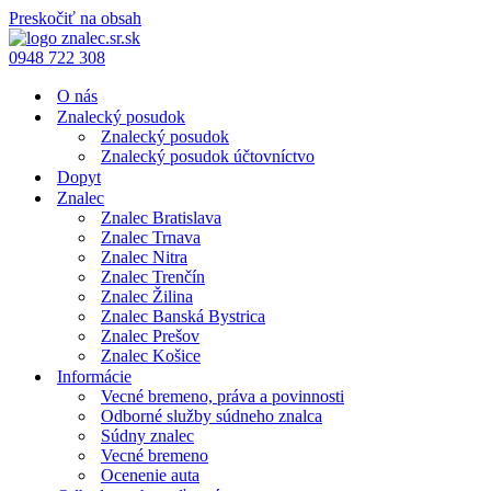
Preskočiť na obsah
0948 722 308
O nás
Znalecký posudok
Znalecký posudok
Znalecký posudok účtovníctvo
Dopyt
Znalec
Znalec Bratislava
Znalec Trnava
Znalec Nitra
Znalec Trenčín
Znalec Žilina
Znalec Banská Bystrica
Znalec Prešov
Znalec Košice
Informácie
Vecné bremeno, práva a povinnosti
Odborné služby súdneho znalca
Súdny znalec
Vecné bremeno
Ocenenie auta