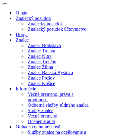
Menu
navigácie
Menu
navigácie
O nás
Znalecký posudok
Znalecký posudok
Znalecký posudok účtovníctvo
Dopyt
Znalec
Znalec Bratislava
Znalec Trnava
Znalec Nitra
Znalec Trenčín
Znalec Žilina
Znalec Banská Bystrica
Znalec Prešov
Znalec Košice
Informácie
Vecné bremeno, práva a
povinnosti
Odborné služby súdneho znalca
Súdny znalec
Vecné bremeno
Ocenenie auta
Odhadca nehnuteľností
Služby znalca na oceňovanie a