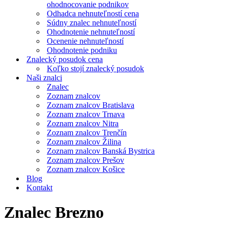
ohodnocovanie podnikov
Odhadca nehnuteľností cena
Súdny znalec nehnuteľností
Ohodnotenie nehnuteľností
Ocenenie nehnuteľností
Ohodnotenie podniku
Znalecký posudok cena
Koľko stojí znalecký posudok
Naši znalci
Znalec
Zoznam znalcov
Zoznam znalcov Bratislava
Zoznam znalcov Trnava
Zoznam znalcov Nitra
Zoznam znalcov Trenčín
Zoznam znalcov Žilina
Zoznam znalcov Banská Bystrica
Zoznam znalcov Prešov
Zoznam znalcov Košice
Blog
Kontakt
Znalec Brezno