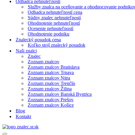
Odhadca nehnuteľností
Služby znalca na oceňovanie a ohodnocovanie podniko
Odhadca nehnuteľností cena
Súdny znalec nehnuteľností
Ohodnotenie nehnuteľností
Ocenenie nehnuteľností
Ohodnotenie podniku
Znalecký posudok cena
Koľko stojí znalecký posudok
Naši znalci
Znalec
Zoznam znalcov
Zoznam znalcov Bratislava
Zoznam znalcov Trnava
Zoznam znalcov Nitra
Zoznam znalcov Trenčín
Zoznam znalcov Žilina
Zoznam znalcov Banská Bystrica
Zoznam znalcov Prešov
Zoznam znalcov Košice
Blog
Kontakt