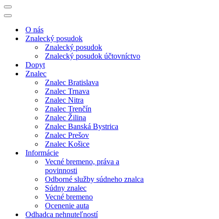
Menu
navigácie
Menu
navigácie
O nás
Znalecký posudok
Znalecký posudok
Znalecký posudok účtovníctvo
Dopyt
Znalec
Znalec Bratislava
Znalec Trnava
Znalec Nitra
Znalec Trenčín
Znalec Žilina
Znalec Banská Bystrica
Znalec Prešov
Znalec Košice
Informácie
Vecné bremeno, práva a
povinnosti
Odborné služby súdneho znalca
Súdny znalec
Vecné bremeno
Ocenenie auta
Odhadca nehnuteľností