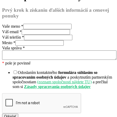
Prvý krok k získaniu ďalších informácií a cenovej
ponuky
Vaše meno
*
Váš email
*
Váš telefón
*
Mesto
*
Vaša správa
*
*
pole je povinné
Odoslaním kontaktného
formulára súhlasím so
spracovaním osobných údajov
a poskytnutím partnerským
spoločnostiam
(zoznam spoločností nájdete TU)
a prečítal
som si
Zásady spracovania osobných údajov
Odoslať