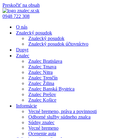
Preskočiť na obsah
0948 722 308
O nás
Znalecký posudok
Znalecký posudok
Znalecký posudok účtovníctvo
Dopyt
Znalec
Znalec Bratislava
Znalec Trnava
Znalec Nitra
Znalec Trenčín
Znalec Žilina
Znalec Banská Bystrica
Znalec Prešov
Znalec Košice
Informácie
Vecné bremeno, práva a povinnosti
Odborné služby súdneho znalca
Súdny znalec
Vecné bremeno
Ocenenie auta