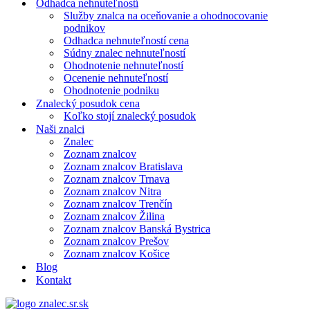
Odhadca nehnuteľností
Služby znalca na oceňovanie a ohodnocovanie
podnikov
Odhadca nehnuteľností cena
Súdny znalec nehnuteľností
Ohodnotenie nehnuteľností
Ocenenie nehnuteľností
Ohodnotenie podniku
Znalecký posudok cena
Koľko stojí znalecký posudok
Naši znalci
Znalec
Zoznam znalcov
Zoznam znalcov Bratislava
Zoznam znalcov Trnava
Zoznam znalcov Nitra
Zoznam znalcov Trenčín
Zoznam znalcov Žilina
Zoznam znalcov Banská Bystrica
Zoznam znalcov Prešov
Zoznam znalcov Košice
Blog
Kontakt