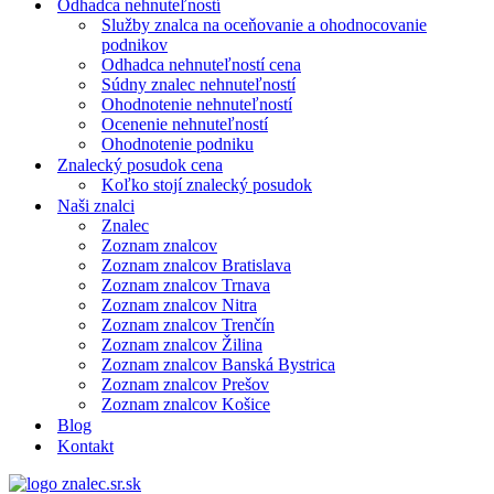
Odhadca nehnuteľností
Služby znalca na oceňovanie a ohodnocovanie
podnikov
Odhadca nehnuteľností cena
Súdny znalec nehnuteľností
Ohodnotenie nehnuteľností
Ocenenie nehnuteľností
Ohodnotenie podniku
Znalecký posudok cena
Koľko stojí znalecký posudok
Naši znalci
Znalec
Zoznam znalcov
Zoznam znalcov Bratislava
Zoznam znalcov Trnava
Zoznam znalcov Nitra
Zoznam znalcov Trenčín
Zoznam znalcov Žilina
Zoznam znalcov Banská Bystrica
Zoznam znalcov Prešov
Zoznam znalcov Košice
Blog
Kontakt