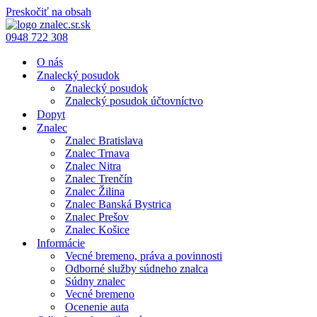
Preskočiť na obsah
0948 722 308
O nás
Znalecký posudok
Znalecký posudok
Znalecký posudok účtovníctvo
Dopyt
Znalec
Znalec Bratislava
Znalec Trnava
Znalec Nitra
Znalec Trenčín
Znalec Žilina
Znalec Banská Bystrica
Znalec Prešov
Znalec Košice
Informácie
Vecné bremeno, práva a povinnosti
Odborné služby súdneho znalca
Súdny znalec
Vecné bremeno
Ocenenie auta