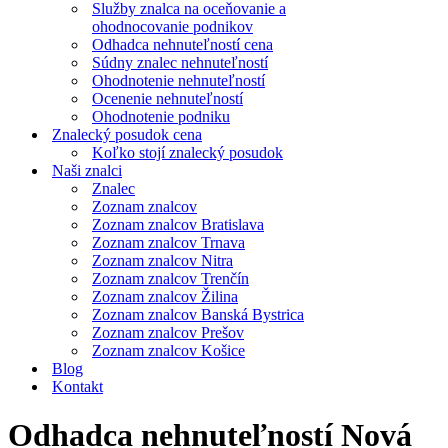
Služby znalca na oceňovanie a
ohodnocovanie podnikov
Odhadca nehnuteľností cena
Súdny znalec nehnuteľností
Ohodnotenie nehnuteľností
Ocenenie nehnuteľností
Ohodnotenie podniku
Znalecký posudok cena
Koľko stojí znalecký posudok
Naši znalci
Znalec
Zoznam znalcov
Zoznam znalcov Bratislava
Zoznam znalcov Trnava
Zoznam znalcov Nitra
Zoznam znalcov Trenčín
Zoznam znalcov Žilina
Zoznam znalcov Banská Bystrica
Zoznam znalcov Prešov
Zoznam znalcov Košice
Blog
Kontakt
Odhadca nehnuteľností Nová