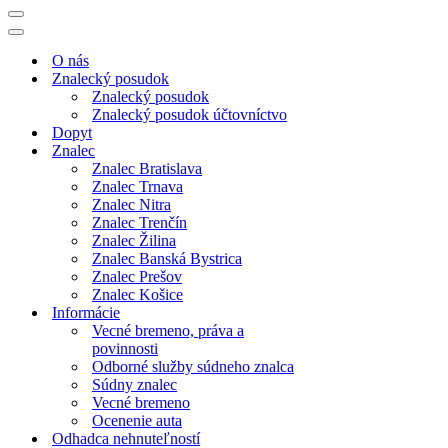
Menu
navigácie
Menu
navigácie
O nás
Znalecký posudok
Znalecký posudok
Znalecký posudok účtovníctvo
Dopyt
Znalec
Znalec Bratislava
Znalec Trnava
Znalec Nitra
Znalec Trenčín
Znalec Žilina
Znalec Banská Bystrica
Znalec Prešov
Znalec Košice
Informácie
Vecné bremeno, práva a
povinnosti
Odborné služby súdneho znalca
Súdny znalec
Vecné bremeno
Ocenenie auta
Odhadca nehnuteľností