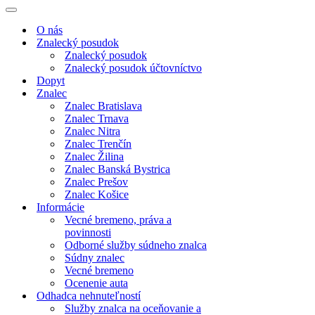
Menu
navigácie
Menu
navigácie
O nás
Znalecký posudok
Znalecký posudok
Znalecký posudok účtovníctvo
Dopyt
Znalec
Znalec Bratislava
Znalec Trnava
Znalec Nitra
Znalec Trenčín
Znalec Žilina
Znalec Banská Bystrica
Znalec Prešov
Znalec Košice
Informácie
Vecné bremeno, práva a
povinnosti
Odborné služby súdneho znalca
Súdny znalec
Vecné bremeno
Ocenenie auta
Odhadca nehnuteľností
Služby znalca na oceňovanie a