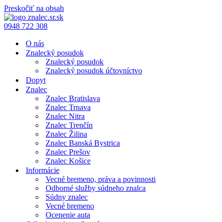
Preskočiť na obsah
0948 722 308
O nás
Znalecký posudok
Znalecký posudok
Znalecký posudok účtovníctvo
Dopyt
Znalec
Znalec Bratislava
Znalec Trnava
Znalec Nitra
Znalec Trenčín
Znalec Žilina
Znalec Banská Bystrica
Znalec Prešov
Znalec Košice
Informácie
Vecné bremeno, práva a povinnosti
Odborné služby súdneho znalca
Súdny znalec
Vecné bremeno
Ocenenie auta