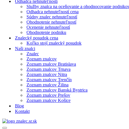
Odhadca nehnuteľností
Služby znalca na oceňovanie a ohodnocovanie podniko
Odhadca nehnuteľností cena
Súdny znalec nehnuteľností
Ohodnotenie nehnuteľností
Ocenenie nehnuteľností
Ohodnotenie podniku
Znalecký posudok cena
Koľko stojí znalecký posudok
Naši znalci
Znalec
Zoznam znalcov
Zoznam znalcov Bratislava
Zoznam znalcov Trnava
Zoznam znalcov Nitra
Zoznam znalcov Trenčín
Zoznam znalcov Žilina
Zoznam znalcov Banská Bystrica
Zoznam znalcov Prešov
Zoznam znalcov Košice
Blog
Kontakt