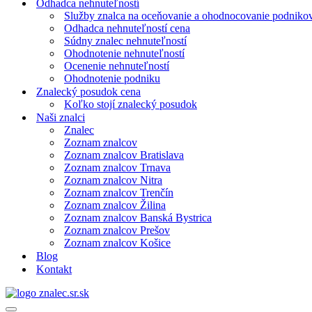
Odhadca nehnuteľností
Služby znalca na oceňovanie a ohodnocovanie podniko
Odhadca nehnuteľností cena
Súdny znalec nehnuteľností
Ohodnotenie nehnuteľností
Ocenenie nehnuteľností
Ohodnotenie podniku
Znalecký posudok cena
Koľko stojí znalecký posudok
Naši znalci
Znalec
Zoznam znalcov
Zoznam znalcov Bratislava
Zoznam znalcov Trnava
Zoznam znalcov Nitra
Zoznam znalcov Trenčín
Zoznam znalcov Žilina
Zoznam znalcov Banská Bystrica
Zoznam znalcov Prešov
Zoznam znalcov Košice
Blog
Kontakt