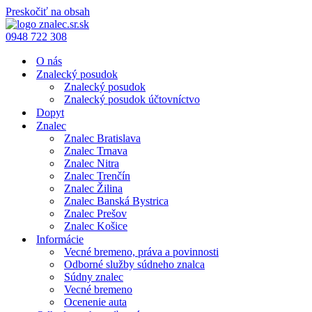
Preskočiť na obsah
0948 722 308
O nás
Znalecký posudok
Znalecký posudok
Znalecký posudok účtovníctvo
Dopyt
Znalec
Znalec Bratislava
Znalec Trnava
Znalec Nitra
Znalec Trenčín
Znalec Žilina
Znalec Banská Bystrica
Znalec Prešov
Znalec Košice
Informácie
Vecné bremeno, práva a povinnosti
Odborné služby súdneho znalca
Súdny znalec
Vecné bremeno
Ocenenie auta