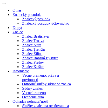
Menu
navigácie
Menu
navigácie
O nás
Znalecký posudok
Znalecký posudok
Znalecký posudok účtovníctvo
Dopyt
Znalec
Znalec Bratislava
Znalec Trnava
Znalec Nitra
Znalec Trenčín
Znalec Žilina
Znalec Banská Bystrica
Znalec Prešov
Znalec Košice
Informácie
Vecné bremeno, práva a
povinnosti
Odborné služby súdneho znalca
Súdny znalec
Vecné bremeno
Ocenenie auta
Odhadca nehnuteľností
Služby znalca na oceňovanie a