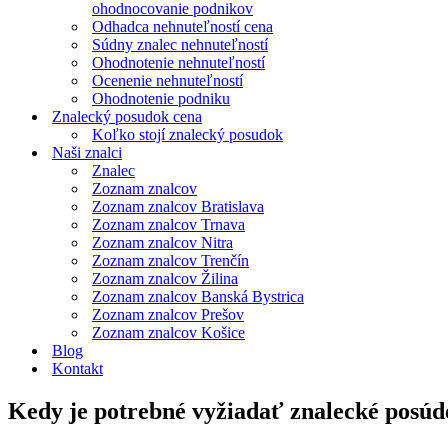
ohodnocovanie podnikov
Odhadca nehnuteľností cena
Súdny znalec nehnuteľností
Ohodnotenie nehnuteľností
Ocenenie nehnuteľností
Ohodnotenie podniku
Znalecký posudok cena
Koľko stojí znalecký posudok
Naši znalci
Znalec
Zoznam znalcov
Zoznam znalcov Bratislava
Zoznam znalcov Trnava
Zoznam znalcov Nitra
Zoznam znalcov Trenčín
Zoznam znalcov Žilina
Zoznam znalcov Banská Bystrica
Zoznam znalcov Prešov
Zoznam znalcov Košice
Blog
Kontakt
Kedy je potrebné vyžiadať znalecké posú